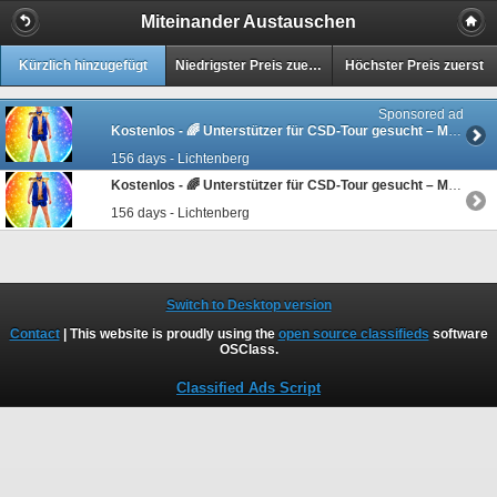
Miteinander Austauschen
Kürzlich hinzugefügt
Niedrigster Preis zuerst
Höchster Preis zuerst
Sponsored ad
Kostenlos -
🌈 Unterstützer für CSD-Tour gesucht – Musikprojekt „Empathic Leon“
156 days - Lichtenberg
Kostenlos -
🌈 Unterstützer für CSD-Tour gesucht – Musikprojekt „Empathic Leon“
156 days - Lichtenberg
Switch to Desktop version
Contact
| This website is proudly using the
open source classifieds
software
OSClass
.
Classified Ads Script